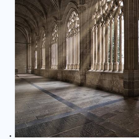
유
자
재
로!
사
진
입
문
자
를
위
한
핵
심
팁