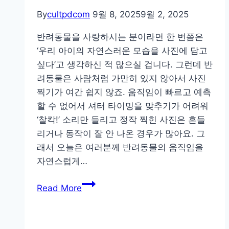
료
By
cultpdcom
9월 8, 2025
9월 2, 2025
와
반려동물을 사랑하시는 분이라면 한 번쯤은
유
‘우리 아이의 자연스러운 모습을 사진에 담고
료
싶다’고 생각하신 적 많으실 겁니다. 그런데 반
사
려동물은 사람처럼 가만히 있지 않아서 사진
진
찍기가 여간 쉽지 않죠. 움직임이 빠르고 예측
편
할 수 없어서 셔터 타이밍을 맞추기가 어려워
집
‘찰칵!’ 소리만 들리고 정작 찍힌 사진은 흔들
어
리거나 동작이 잘 안 나온 경우가 많아요. 그
플
래서 오늘은 여러분께 반려동물의 움직임을
의
자연스럽게…
진
실
내
Read More
손
안
의