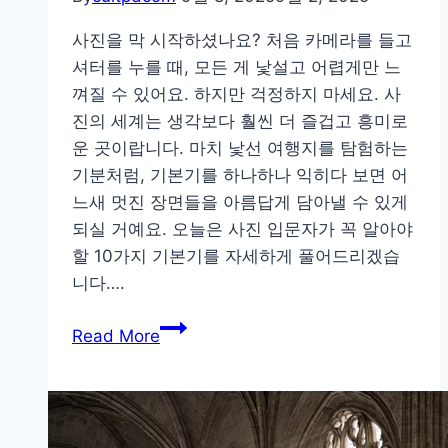
사진을 막 시작하셨나요? 처음 카메라를 들고
셔터를 누를 때, 모든 게 낯설고 어렵게만 느
껴질 수 있어요. 하지만 걱정하지 마세요. 사
진의 세계는 생각보다 훨씬 더 즐겁고 흥미로
운 곳이랍니다. 마치 낯선 여행지를 탐험하는
기분처럼, 기본기를 하나하나 익히다 보면 어
느새 멋진 장면들을 아름답게 담아낼 수 있게
되실 거예요. 오늘은 사진 입문자가 꼭 알아야
할 10가지 기본기를 자세하게 풀어드리겠습
니다….
카
Read More
메
라
를
자