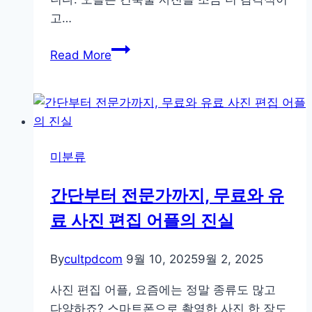
고…
건
Read More
축
사
진
잘
찍
미분류
는
비
간단부터 전문가까지, 무료와 유
결
료 사진 편집 어플의 진실
광
각
·
By
cultpdcom
9월 10, 2025
9월 2, 2025
구
사진 편집 어플, 요즘에는 정말 종류도 많고
도
다양하죠? 스마트폰으로 촬영한 사진 한 장도
·