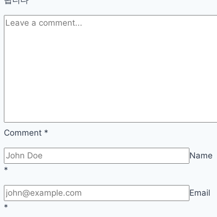
주
는
여
행
용
카
메
라
파
우
Comment
*
치
Name
추
*
천
Email
*