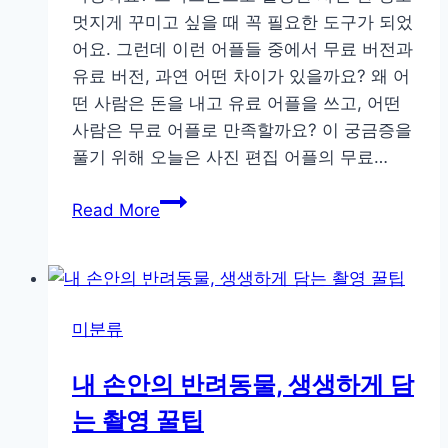
멋지게 꾸미고 싶을 때 꼭 필요한 도구가 되었
빛
어요. 그런데 이런 어플들 중에서 무료 버전과
활
유료 버전, 과연 어떤 차이가 있을까요? 왜 어
용
떤 사람은 돈을 내고 유료 어플을 쓰고, 어떤
노
사람은 무료 어플로 만족할까요? 이 궁금증을
하
풀기 위해 오늘은 사진 편집 어플의 무료…
우
간
Read More
단
부
터
전
미분류
문
가
내 손안의 반려동물, 생생하게 담
까
는 촬영 꿀팁
지,
무