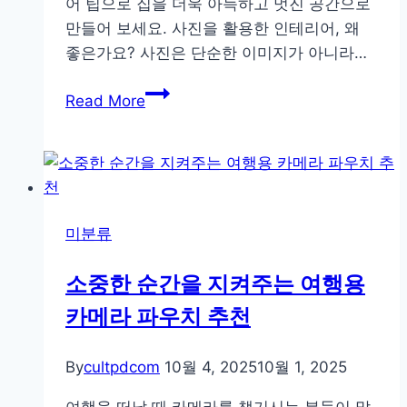
어 팁으로 집을 더욱 아늑하고 멋진 공간으로
만들어 보세요. 사진을 활용한 인테리어, 왜
좋은가요? 사진은 단순한 이미지가 아니라…
집
Read More
분
위
기
살
리
미분류
는
인
소중한 순간을 지켜주는 여행용
테
카메라 파우치 추천
리
어,
사
By
cultpdcom
10월 4, 2025
10월 1, 2025
진
여행을 떠날 때 카메라를 챙기시는 분들이 많