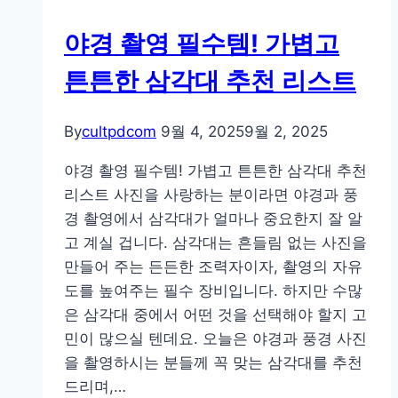
샷!
야경 촬영 필수템! 가볍고
최
신
튼튼한 삼각대 추천 리스트
짐
벌
By
cultpdcom
9월 4, 2025
9월 2, 2025
모
델
야경 촬영 필수템! 가볍고 튼튼한 삼각대 추천
비
리스트 사진을 사랑하는 분이라면 야경과 풍
교
경 촬영에서 삼각대가 얼마나 중요한지 잘 알
분
고 계실 겁니다. 삼각대는 흔들림 없는 사진을
석
만들어 주는 든든한 조력자이자, 촬영의 자유
도를 높여주는 필수 장비입니다. 하지만 수많
은 삼각대 중에서 어떤 것을 선택해야 할지 고
민이 많으실 텐데요. 오늘은 야경과 풍경 사진
을 촬영하시는 분들께 꼭 맞는 삼각대를 추천
드리며,…