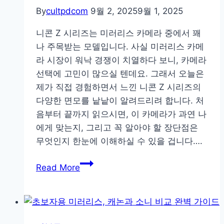
줄
By
cultpdcom
9월 2, 2025
9월 1, 2025
하
이
니콘 Z 시리즈는 미러리스 카메라 중에서 꽤
엔
나 주목받는 모델입니다. 사실 미러리스 카메
드
라 시장이 워낙 경쟁이 치열하다 보니, 카메라
카
선택에 고민이 많으실 텐데요. 그래서 오늘은
메
제가 직접 경험하면서 느낀 니콘 Z 시리즈의
라
다양한 면모를 낱낱이 알려드리려 합니다. 처
추
음부터 끝까지 읽으시면, 이 카메라가 과연 나
천
에게 맞는지, 그리고 꼭 알아야 할 장단점은
리
무엇인지 한눈에 이해하실 수 있을 겁니다….
스
니
트
Read More
콘
Z
시
리