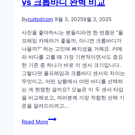
vs 크롭바디 완벽 비교
그
카
By
cultpdcom
9월 3, 2025
9월 2, 2025
메
라
사진을 좋아하시는 분들이라면 한 번쯤은 “풀
추
프레임 카메라가 좋을까, 아니면 크롭바디가
천
나을까?” 하는 고민에 빠지셨을 거예요. 카메
리
라 바디를 고를 때 가장 기본적이면서도 중요
스
한 기준 중 하나가 바로 이 센서 크기입니다.
트
그렇다면 풀프레임과 크롭바디 센서의 차이는
무엇이고, 어떤 상황에서 어떤 바디를 선택하
는 게 현명한 걸까요? 오늘은 이 두 센서 타입
을 비교해보고, 여러분께 가장 적합한 선택 기
준을 알려드리려고…
사
Read More
진
취