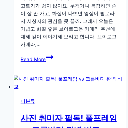
추
고르기가 쉽지 않아요. 무겁거나 복잡하면 손
천
이 잘 안 가고, 화질이 나쁘면 영상이 별로라
리
서 시청자의 관심을 못 끌죠. 그래서 오늘은
스
가볍고 화질 좋은 브이로그용 카메라 추천에
트
대해 깊이 이야기해 보려고 합니다. 브이로그
카메라,…
가
Read More
볍
고
화
질
좋
미분류
은
브
사진 취미자 필독! 풀프레임
이
로