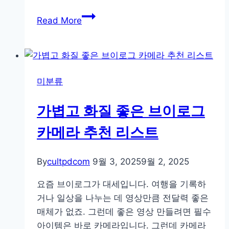
야
Read More
경
촬
영
필
미분류
수
템!
가볍고 화질 좋은 브이로그
가
볍
카메라 추천 리스트
고
튼
By
cultpdcom
9월 3, 2025
9월 2, 2025
튼
한
요즘 브이로그가 대세입니다. 여행을 기록하
삼
거나 일상을 나누는 데 영상만큼 전달력 좋은
각
매체가 없죠. 그런데 좋은 영상 만들려면 필수
대
아이템은 바로 카메라입니다. 그런데 카메라