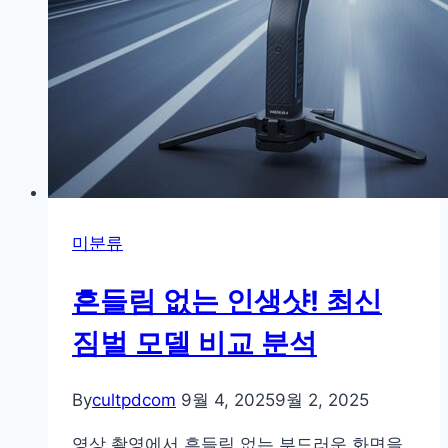
메
라
렌
즈
미분류
흔들림 없는 인생샷! 최신
짐벌 모델 비교 분석
By
cultpdcom
9월 4, 2025
9월 2, 2025
영상 촬영에서 흔들림 없는 부드러운 화면을