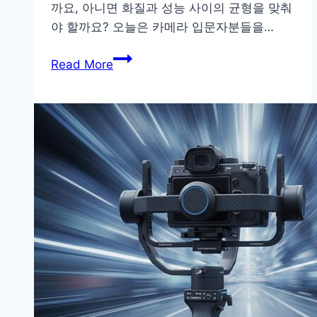
까요, 아니면 화질과 성능 사이의 균형을 맞춰
야 할까요? 오늘은 카메라 입문자분들을…
초
Read More
보
자
도
부
담
없
는
가
성
비
좋
은
카