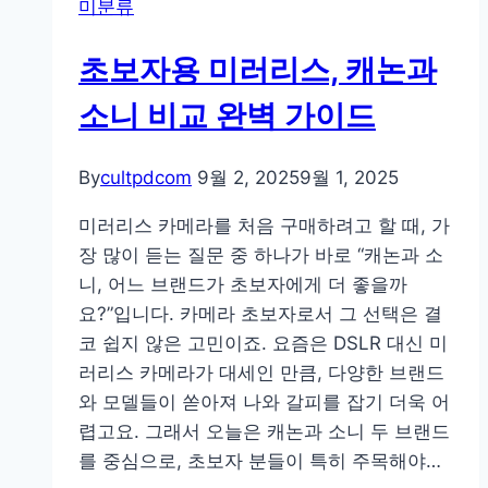
미분류
즈
사
초보자용 미러리스, 캐논과
용
후
소니 비교 완벽 가이드
기
와
By
cultpdcom
9월 2, 2025
9월 1, 2025
핵
심
미러리스 카메라를 처음 구매하려고 할 때, 가
장
장 많이 듣는 질문 중 하나가 바로 “캐논과 소
단
니, 어느 브랜드가 초보자에게 더 좋을까
점
요?”입니다. 카메라 초보자로서 그 선택은 결
총
코 쉽지 않은 고민이죠. 요즘은 DSLR 대신 미
정
러리스 카메라가 대세인 만큼, 다양한 브랜드
리
와 모델들이 쏟아져 나와 갈피를 잡기 더욱 어
렵고요. 그래서 오늘은 캐논과 소니 두 브랜드
를 중심으로, 초보자 분들이 특히 주목해야…