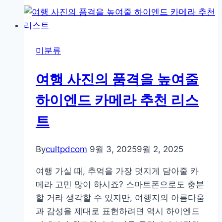
미
자
필
미분류
독!
풀
여행 사진의 품격을 높여줄
프
레
하이엔드 카메라 추천 리스
임
트
vs
크
롭
By
cultpdcom
9월 3, 2025
9월 2, 2025
바
여행 가실 때, 추억을 가장 멋지게 담아줄 카
디
메라 고민 많이 하시죠? 스마트폰으로도 충분
완
할 거라 생각할 수 있지만, 여행지의 아름다움
벽
과 감성을 제대로 표현하려면 역시 하이엔드
비