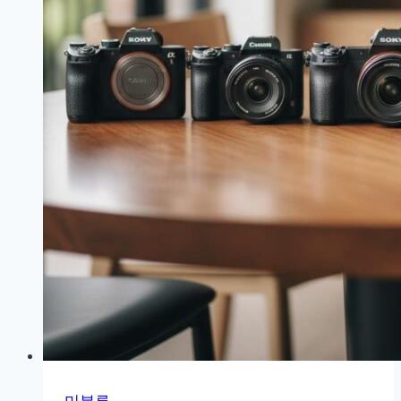
벽
가
이
드