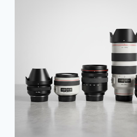
선
까
지,
카
메
라
액
세
서
리
대
변
혁
이
야
기