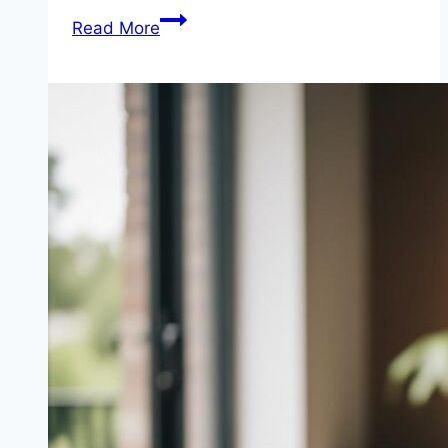
초
Read More
보
자
용
미
러
리
스,
캐
논
과
소
니
비
교
완