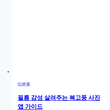
이
드
사
진
보
정
앱
추
천
및
리
뷰
미분류
필름 감성 살려주는 복고풍 사진
앱 가이드