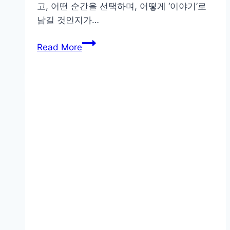
고, 어떤 순간을 선택하며, 어떻게 ‘이야기’로
남길 것인지가…
디
Read More
지
털
노
마
드
의
삶
을
담
는
법,
여
행