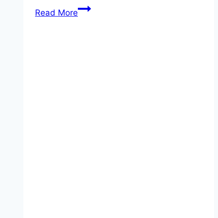
하
Read More
루
를
담
는
감
성
기
록,
포
토
다
이
어
리
시
작