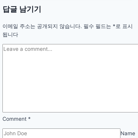
성
답글 남기기
살
려
이메일 주소는 공개되지 않습니다.
주
필수 필드는
*
로 표시
됩니다
는
복
고
풍
사
진
앱
가
이
드
Comment
*
Name