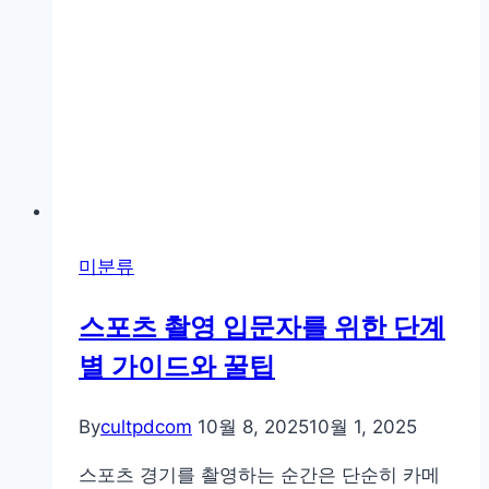
중
사
진
으
로
기
억
을
기
미분류
록
하
스포츠 촬영 입문자를 위한 단계
는
별 가이드와 꿀팁
기
술
By
cultpdcom
10월 8, 2025
10월 1, 2025
스포츠 경기를 촬영하는 순간은 단순히 카메