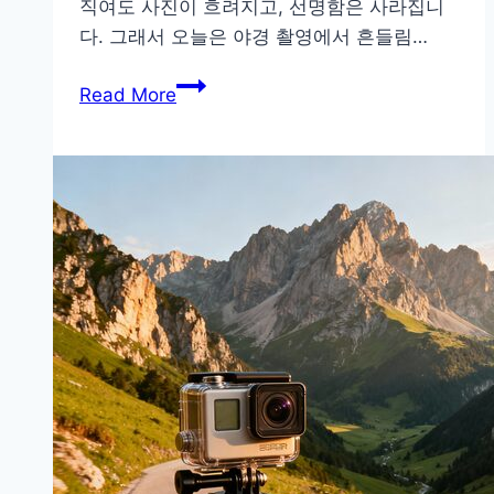
직여도 사진이 흐려지고, 선명함은 사라집니
리
다. 그래서 오늘은 야경 촬영에서 흔들림…
뷰
삼
Read More
각
대
부
터
셔
터
릴
리
즈
까
지,
완
벽