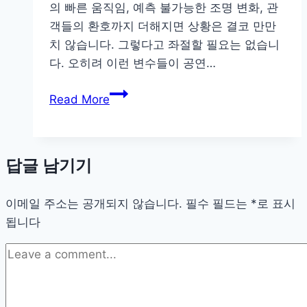
의 빠른 움직임, 예측 불가능한 조명 변화, 관
정
객들의 환호까지 더해지면 상황은 결코 만만
복
치 않습니다. 그렇다고 좌절할 필요는 없습니
다. 오히려 이런 변수들이 공연…
콘
Read More
서
트
현
답글 남기기
장
사
이메일 주소는 공개되지 않습니다.
진
필수 필드는
*
로 표시
됩니다
잘
찍
는
노
하