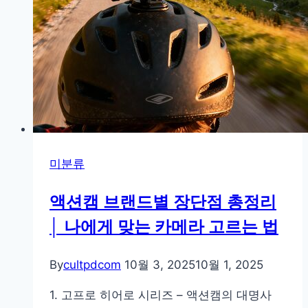
한
야
경
사
진
촬
영
팁
미분류
액션캠 브랜드별 장단점 총정리
│ 나에게 맞는 카메라 고르는 법
By
cultpdcom
10월 3, 2025
10월 1, 2025
1. 고프로 히어로 시리즈 – 액션캠의 대명사