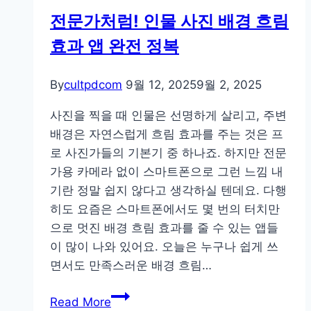
장
전문가처럼! 인물 사진 배경 흐림
단
효과 앱 완전 정복
점
총
정
By
cultpdcom
9월 12, 2025
9월 2, 2025
리
사진을 찍을 때 인물은 선명하게 살리고, 주변
│
배경은 자연스럽게 흐림 효과를 주는 것은 프
나
로 사진가들의 기본기 중 하나죠. 하지만 전문
에
가용 카메라 없이 스마트폰으로 그런 느낌 내
게
기란 정말 쉽지 않다고 생각하실 텐데요. 다행
맞
히도 요즘은 스마트폰에서도 몇 번의 터치만
는
으로 멋진 배경 흐림 효과를 줄 수 있는 앱들
카
이 많이 나와 있어요. 오늘은 누구나 쉽게 쓰
메
면서도 만족스러운 배경 흐림…
라
고
전
Read More
르