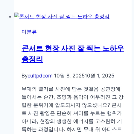
문
는
가
법
처
럼!
미분류
인
물
콘서트 현장 사진 잘 찍는 노하우
사
총정리
진
배
경
By
cultpdcom
10월 8, 2025
10월 1, 2025
흐
무대의 열기를 사진에 담는 첫걸음 공연장에
림
들어서는 순간, 조명과 음악이 어우러진 그 강
효
렬한 분위기에 압도되시지 않으셨나요? 콘서
과
트 사진 촬영은 단순히 셔터를 누르는 행위가
앱
아니라, 현장의 생생한 에너지를 고스란히 기
완
록하는 과정입니다. 하지만 무대 위 아티스트
전