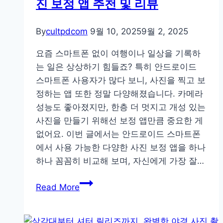
진 보정 앱 추천 및 리뷰
럽
게
조
By
cultpdcom
9월 10, 2025
9월 2, 2025
화
요즘 스마트폰 없이 여행이나 일상을 기록하
시
는 일은 상상하기 힘들죠? 특히 안드로이드
키
스마트폰 사용자가 많다 보니, 사진을 찍고 보
는
정하는 앱 또한 정말 다양해졌습니다. 카메라
사
성능도 좋아졌지만, 한층 더 멋지고 개성 있는
진
사진을 만들기 위해선 보정 앱만큼 중요한 게
촬
없어요. 이번 글에서는 안드로이드 스마트폰
영
에서 사용 가능한 다양한 사진 보정 앱을 하나
비
하나 꼼꼼히 비교해 보며, 자신에게 가장 잘…
법
내
Read More
손
안
의