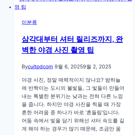
포
토
미분류
샵,
안
삼각대부터 셔터 릴리즈까지, 완
드
벽한 야경 사진 촬영 팁
로
이
드
By
cultpdcom
9월 6, 2025
9월 2, 2025
사
야경 사진, 정말 매력적이지 않나요? 밤하늘
진
에 반짝이는 도시의 불빛들, 그 빛들이 만들어
보
내는 특별한 분위기는 낮과는 전혀 다른 느낌
정
을 줍니다. 하지만 야경 사진을 찍을 때 가장
앱
흔한 어려움 중 하나가 바로 ‘흔들림’입니다.
추
어둠 속에서 빛을 담기 위해선 셔터 속도를 길
천
게 해야 하는 경우가 많기 때문에, 조금만 움
및