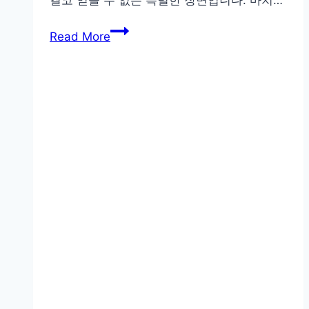
비
Read More
오
는
날
감
성
사
진
찍
는
법:
반
사
와
빛
으