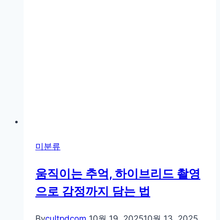
진
잘
찍
는
구
도
와
색
감
꿀
팁
미분류
움직이는 추억, 하이브리드 촬영
으로 감정까지 담는 법
By
cultpdcom
10월 19, 2025
10월 13, 2025