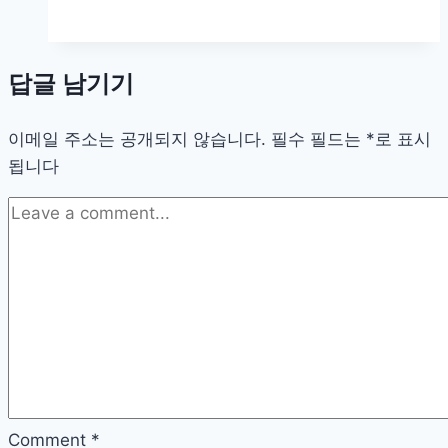
행
·
다
답글 남기기
이
빙
이메일 주소는 공개되지 않습니다.
필
필수 필드는
*
로 표시
됩니다
수
템,
카
메
라
방
수
케
이
스
제
Comment
*