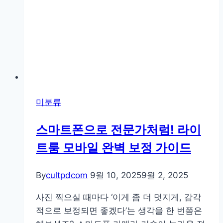
로
완
성
하
는
촬
영
미분류
팁
스마트폰으로 전문가처럼! 라이
트룸 모바일 완벽 보정 가이드
By
cultpdcom
9월 10, 2025
9월 2, 2025
사진 찍으실 때마다 ‘이게 좀 더 멋지게, 감각
적으로 보정되면 좋겠다’는 생각을 한 번쯤은