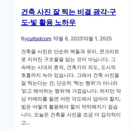
은
건축 사진 잘 찍는 비결 광각·구
브
도·빛 활용 노하우
이
로
그
By
cultpdcom
10월 6, 2025
10월 1, 2025
카
건축물 사진은 단순히 벽돌과 유리, 콘크리트
메
로 지어진 구조물을 담는 것이 아닙니다. 그
라
속에는 시대의 흔적, 건축가의 의도, 도시의
추
호흡까지 녹아 있습니다. 그래서 건축 사진을
천
잘 찍는다는 건, 단순히 ‘찍는 행위’가 아니라
리
‘읽고 해석하는 행위’에 가깝습니다. 하지만 막
스
상 카메라를 들면 어떤 각도에서 담아야 할지,
트
빛은 어떻게 활용해야 할지 막막해지기 쉽습
니다. 오늘은 건축물 사진을 조금 더 감각적이
고…