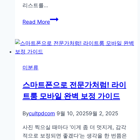
리스트를…
중
Read More
고
카
메
라
구
미분류
입
할
스마트폰으로 전문가처럼! 라이
때
트룸 모바일 완벽 보정 가이드
체
크
리
By
cultpdcom
9월 10, 2025
9월 2, 2025
스
사진 찍으실 때마다 ‘이게 좀 더 멋지게, 감각
트
적으로 보정되면 좋겠다’는 생각을 한 번쯤은