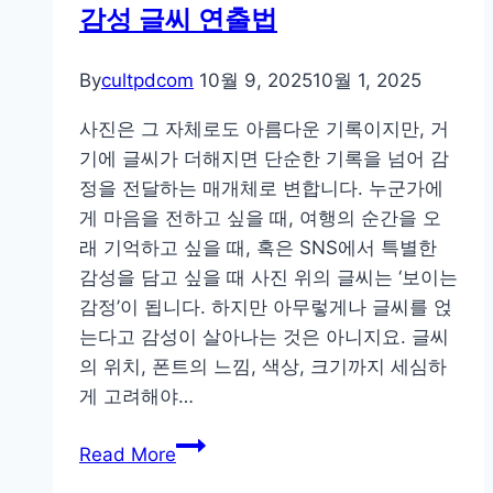
감성 글씨 연출법
가
처
럼!
By
cultpdcom
10월 9, 2025
10월 1, 2025
라
사진은 그 자체로도 아름다운 기록이지만, 거
이
기에 글씨가 더해지면 단순한 기록을 넘어 감
트
정을 전달하는 매개체로 변합니다. 누군가에
룸
게 마음을 전하고 싶을 때, 여행의 순간을 오
모
래 기억하고 싶을 때, 혹은 SNS에서 특별한
바
감성을 담고 싶을 때 사진 위의 글씨는 ‘보이는
일
감정’이 됩니다. 하지만 아무렇게나 글씨를 얹
완
는다고 감성이 살아나는 것은 아니지요. 글씨
벽
의 위치, 폰트의 느낌, 색상, 크기까지 세심하
보
게 고려해야…
정
가
한
Read More
이
장
드