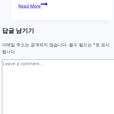
건
Read More
축
사
진
답글 남기기
잘
찍
이메일 주소는 공개되지 않습니다.
는
필수 필드는
*
로 표시
됩니다
비
결
광
각
·
구
도
·
빛
활