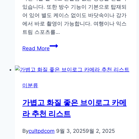
있습니다. 또한 방수 기능이 기본으로 탑재되
어 있어 별도 케이스 없이도 바닷속이나 강가
에서 바로 촬영이 가능합니다. 여행이나 익스
트림 스포츠를…
액
Read More
션
캠
브
랜
미분류
드
별
가볍고 화질 좋은 브이로그 카메
장
라 추천 리스트
단
점
총
By
cultpdcom
9월 3, 2025
9월 2, 2025
정