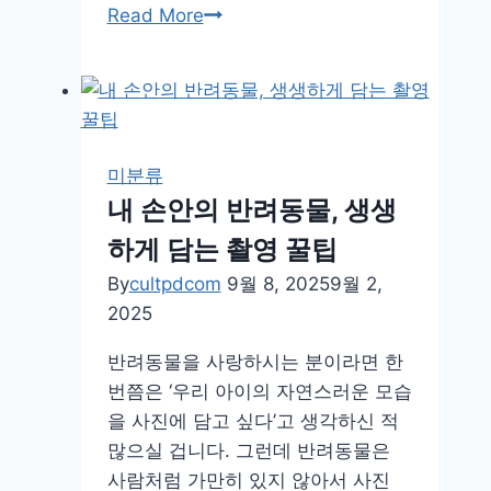
일
Read More
상
이
예
술
이
미분류
되
내 손안의 반려동물, 생생
는
하게 담는 촬영 꿀팁
순
간,
By
cultpdcom
9월 8, 2025
9월 2,
감
2025
성
반려동물을 사랑하시는 분이라면 한
사
번쯤은 ‘우리 아이의 자연스러운 모습
진
을 사진에 담고 싶다’고 생각하신 적
에
많으실 겁니다. 그런데 반려동물은
세
사람처럼 가만히 있지 않아서 사진
이