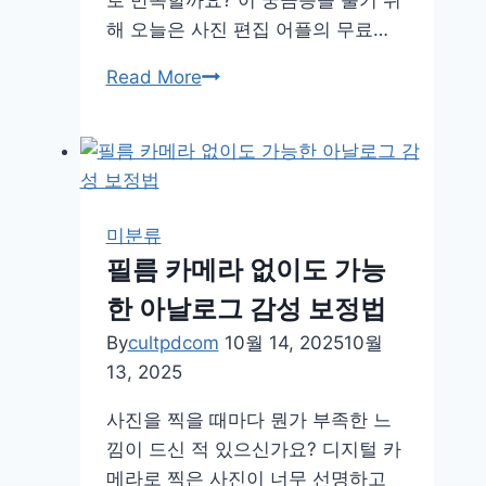
로 만족할까요? 이 궁금증을 풀기 위
해 오늘은 사진 편집 어플의 무료…
간
Read More
단
부
터
전
문
미분류
가
필름 카메라 없이도 가능
까
한 아날로그 감성 보정법
지,
무
By
cultpdcom
10월 14, 2025
10월
료
13, 2025
와
사진을 찍을 때마다 뭔가 부족한 느
유
낌이 드신 적 있으신가요? 디지털 카
료
메라로 찍은 사진이 너무 선명하고