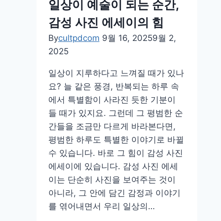
일상이 예술이 되는 순간,
도
감성 사진 에세이의 힘
가
능
By
cultpdcom
9월 16, 2025
9월 2,
한
2025
아
일상이 지루하다고 느껴질 때가 있나
날
요? 늘 같은 풍경, 반복되는 하루 속
로
에서 특별함이 사라진 듯한 기분이
그
들 때가 있지요. 그런데 그 평범한 순
감
간들을 조금만 다르게 바라본다면,
성
평범한 하루도 특별한 이야기로 바뀔
보
수 있습니다. 바로 그 힘이 감성 사진
정
에세이에 있습니다. 감성 사진 에세
법
이는 단순히 사진을 보여주는 것이
아니라, 그 안에 담긴 감정과 이야기
를 엮어내면서 우리 일상의…