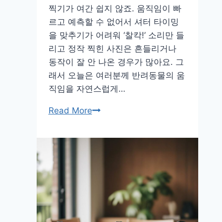
찍기가 여간 쉽지 않죠. 움직임이 빠
의
르고 예측할 수 없어서 셔터 타이밍
힘
을 맞추기가 어려워 ‘찰칵!’ 소리만 들
리고 정작 찍힌 사진은 흔들리거나
동작이 잘 안 나온 경우가 많아요. 그
래서 오늘은 여러분께 반려동물의 움
직임을 자연스럽게…
내
Read More
손
안
의
반
려
동
물,
생