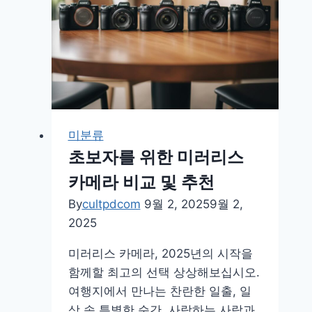
생
하
게
담
는
촬
영
미분류
꿀
초보자를 위한 미러리스
팁
카메라 비교 및 추천
By
cultpdcom
9월 2, 2025
9월 2,
2025
미러리스 카메라, 2025년의 시작을
함께할 최고의 선택 상상해보십시오.
여행지에서 만나는 찬란한 일출, 일
상 속 특별한 순간, 사랑하는 사람과