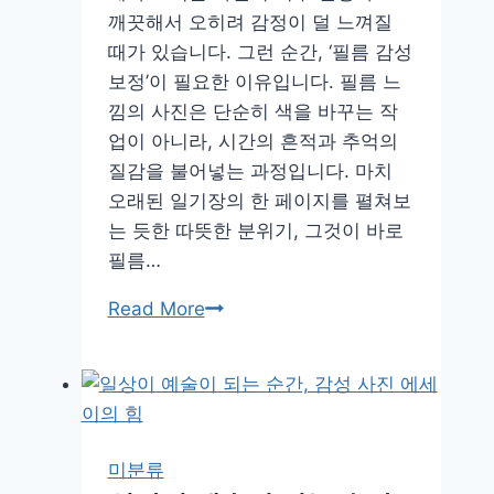
사
깨끗해서 오히려 감정이 덜 느껴질
진
때가 있습니다. 그런 순간, ‘필름 감성
편
보정’이 필요한 이유입니다. 필름 느
집
낌의 사진은 단순히 색을 바꾸는 작
어
업이 아니라, 시간의 흔적과 추억의
플
질감을 불어넣는 과정입니다. 마치
의
오래된 일기장의 한 페이지를 펼쳐보
진
는 듯한 따뜻한 분위기, 그것이 바로
실
필름…
필
Read More
름
카
메
라
없
미분류
이