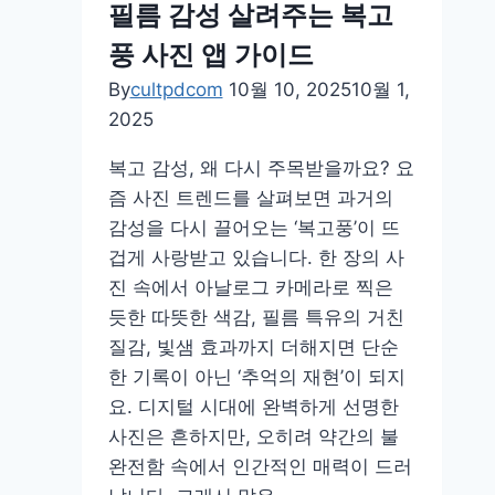
필름 감성 살려주는 복고
러
풍 사진 앱 가이드
리
스
By
cultpdcom
10월 10, 2025
10월 1,
카
2025
메
복고 감성, 왜 다시 주목받을까요? 요
라
즘 사진 트렌드를 살펴보면 과거의
비
감성을 다시 끌어오는 ‘복고풍’이 뜨
교
겁게 사랑받고 있습니다. 한 장의 사
및
진 속에서 아날로그 카메라로 찍은
추
듯한 따뜻한 색감, 필름 특유의 거친
천
질감, 빛샘 효과까지 더해지면 단순
한 기록이 아닌 ‘추억의 재현’이 되지
요. 디지털 시대에 완벽하게 선명한
사진은 흔하지만, 오히려 약간의 불
완전함 속에서 인간적인 매력이 드러