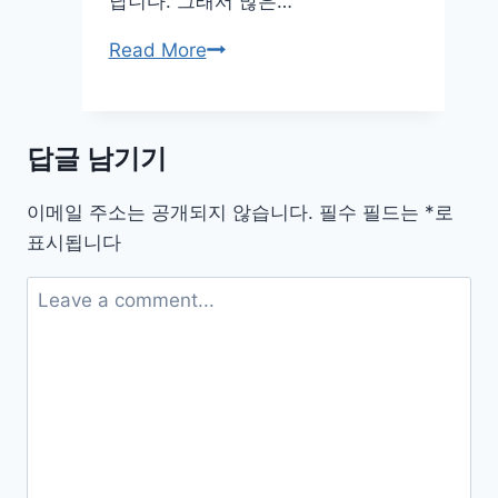
납니다. 그래서 많은…
필
Read More
름
감
성
답글 남기기
살
려
이메일 주소는 공개되지 않습니다.
필수 필드는
*
로
주
표시됩니다
는
복
고
풍
사
진
앱
가