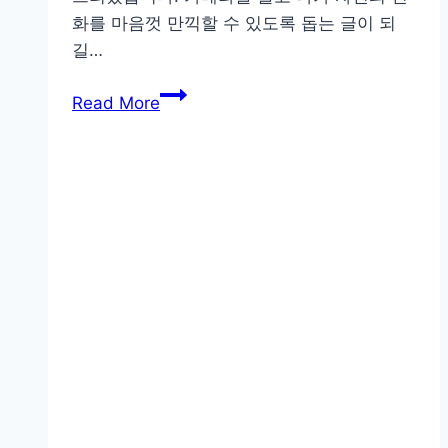
화를 마음껏 만끽할 수 있도록 돕는 글이 되
길…
계
Read More
절
마
다
다
른
자
연
의
매
력,
사
진
으