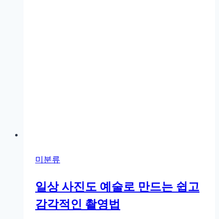
이
는
현
실
꿀
팁
미분류
일상 사진도 예술로 만드는 쉽고
감각적인 촬영법