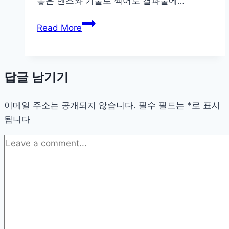
좋은 렌즈와 기술로 찍어도 결과물에…
사
Read More
진
품
질
답글 남기기
을
살
이메일 주소는 공개되지 않습니다.
리
필수 필드는
*
로 표시
됩니다
는
카
메
라
센
서
청
소