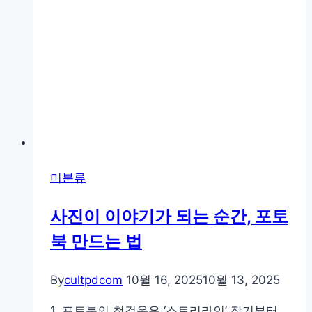
로
담
는
사
계
절
풍
경
촬
미분류
영
법
사진이 이야기가 되는 순간, 포토
북 만드는 법
By
cultpdcom
10월 16, 2025
10월 13, 2025
1. 포토북의 첫걸음은 ‘스토리라인’ 잡기부터