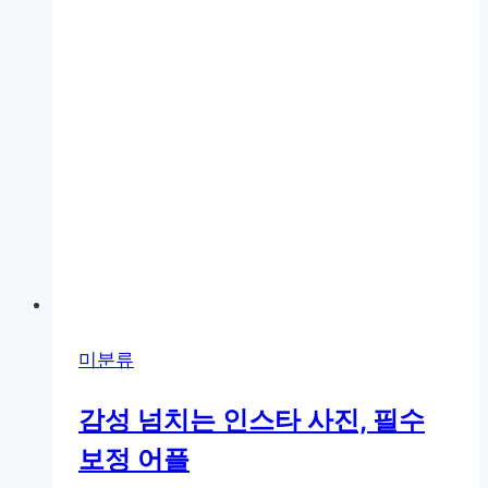
사
용
법
과
안
전
한
비
행
팁
미분류
감성 넘치는 인스타 사진, 필수
보정 어플