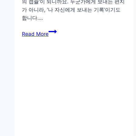
의 캡슐’이 되니까요. 누군가에게 보내는 편지
가 아니라, ‘나 자신에게 보내는 기록’이기도
합니다….
여
Read More
행
의
끝
을
엽
서
로
남
기
는
감
성