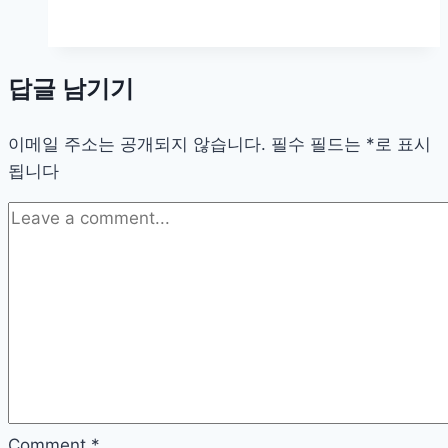
소
한
순
답글 남기기
간
의
이메일 주소는 공개되지 않습니다.
마
필수 필드는
*
로 표시
됩니다
법,
사
진
과
함
께
하
는
힐
링
여
Comment
*