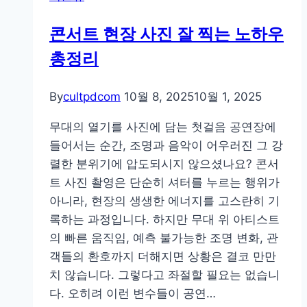
자
콘서트 현장 사진 잘 찍는 노하우
연
총정리
스
럽
게
By
cultpdcom
10월 8, 2025
10월 1, 2025
조
무대의 열기를 사진에 담는 첫걸음 공연장에
화
들어서는 순간, 조명과 음악이 어우러진 그 강
시
렬한 분위기에 압도되시지 않으셨나요? 콘서
키
트 사진 촬영은 단순히 셔터를 누르는 행위가
는
아니라, 현장의 생생한 에너지를 고스란히 기
사
록하는 과정입니다. 하지만 무대 위 아티스트
진
의 빠른 움직임, 예측 불가능한 조명 변화, 관
촬
객들의 환호까지 더해지면 상황은 결코 만만
영
치 않습니다. 그렇다고 좌절할 필요는 없습니
비
다. 오히려 이런 변수들이 공연…
법