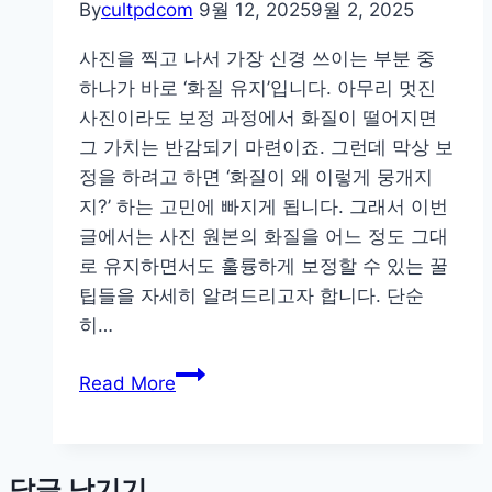
각
By
cultpdcom
9월 12, 2025
9월 2, 2025
·
사진을 찍고 나서 가장 신경 쓰이는 부분 중
구
하나가 바로 ‘화질 유지’입니다. 아무리 멋진
도
사진이라도 보정 과정에서 화질이 떨어지면
·
그 가치는 반감되기 마련이죠. 그런데 막상 보
빛
정을 하려고 하면 ‘화질이 왜 이렇게 뭉개지
활
지?’ 하는 고민에 빠지게 됩니다. 그래서 이번
용
글에서는 사진 원본의 화질을 어느 정도 그대
노
로 유지하면서도 훌륭하게 보정할 수 있는 꿀
하
팁들을 자세히 알려드리고자 합니다. 단순
우
히…
사
Read More
진
화
질
답글 남기기
그