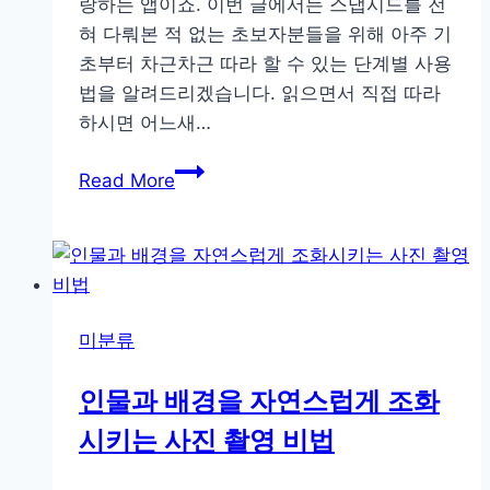
랑하는 앱이죠. 이번 글에서는 스냅시드를 전
석
혀 다뤄본 적 없는 초보자분들을 위해 아주 기
초부터 차근차근 따라 할 수 있는 단계별 사용
법을 알려드리겠습니다. 읽으면서 직접 따라
하시면 어느새…
스
Read More
냅
시
드
로
사
미분류
진
멋
인물과 배경을 자연스럽게 조화
지
시키는 사진 촬영 비법
게
편