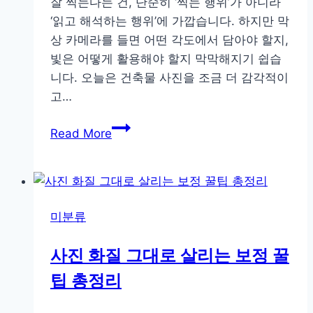
잘 찍는다는 건, 단순히 ‘찍는 행위’가 아니라
‘읽고 해석하는 행위’에 가깝습니다. 하지만 막
상 카메라를 들면 어떤 각도에서 담아야 할지,
빛은 어떻게 활용해야 할지 막막해지기 쉽습
니다. 오늘은 건축물 사진을 조금 더 감각적이
고…
건
Read More
축
사
진
잘
미분류
찍
는
사진 화질 그대로 살리는 보정 꿀
비
팁 총정리
결
광