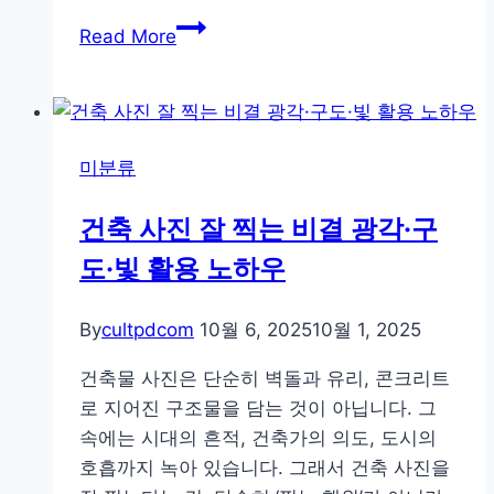
콘
Read More
서
트
현
장
미분류
사
진
건축 사진 잘 찍는 비결 광각·구
잘
도·빛 활용 노하우
찍
는
노
By
cultpdcom
10월 6, 2025
10월 1, 2025
하
건축물 사진은 단순히 벽돌과 유리, 콘크리트
우
로 지어진 구조물을 담는 것이 아닙니다. 그
총
속에는 시대의 흔적, 건축가의 의도, 도시의
정
호흡까지 녹아 있습니다. 그래서 건축 사진을
리