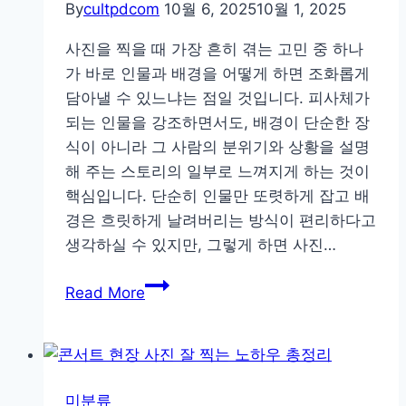
집
By
cultpdcom
10월 6, 2025
10월 1, 2025
하
사진을 찍을 때 가장 흔히 겪는 고민 중 하나
는
가 바로 인물과 배경을 어떻게 하면 조화롭게
비
담아낼 수 있느냐는 점일 것입니다. 피사체가
법
되는 인물을 강조하면서도, 배경이 단순한 장
공
식이 아니라 그 사람의 분위기와 상황을 설명
개
해 주는 스토리의 일부로 느껴지게 하는 것이
핵심입니다. 단순히 인물만 또렷하게 잡고 배
경은 흐릿하게 날려버리는 방식이 편리하다고
생각하실 수 있지만, 그렇게 하면 사진…
인
Read More
물
과
배
경
미분류
을