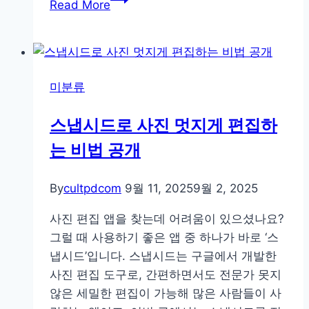
Read More
들
림
없
는
미분류
인
생
스냅시드로 사진 멋지게 편집하
샷!
는 비법 공개
최
신
짐
By
cultpdcom
9월 11, 2025
9월 2, 2025
벌
사진 편집 앱을 찾는데 어려움이 있으셨나요?
모
그럴 때 사용하기 좋은 앱 중 하나가 바로 ‘스
델
냅시드’입니다. 스냅시드는 구글에서 개발한
비
사진 편집 도구로, 간편하면서도 전문가 못지
교
않은 세밀한 편집이 가능해 많은 사람들이 사
분