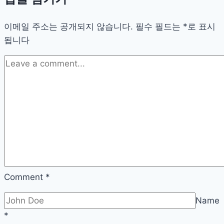
대
이메일 주소는 공개되지 않습니다.
로
필수 필드는
*
로 표시
됩니다
살
리
는
보
정
꿀
팁
총
정
리
Comment
*
Name
*