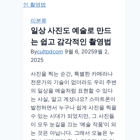
날
감
성
미분류
사
일상 사진도 예술로 만드
진
는 쉽고 감각적인 촬영법
찍
는
By
cultpdcom
9월 6, 2025
9월 2,
법:
2025
반
사진을 찍는 순간, 특별한 카메라나
사
전문가의 기술이 없더라도 우리 주변
와
의 일상을 예술처럼 표현할 수 있다
빛
는 사실, 알고 계셨나요? 스마트폰이
으
발전하면서 누구나 쉽게 사진을 찍을
로
수 있는 시대가 되었지만, 그 사진들
완
이 모두 눈길을 끄는 ‘예술 작품’이 되
성
는 것은 아닙니다. 그래서 오늘은 누
하