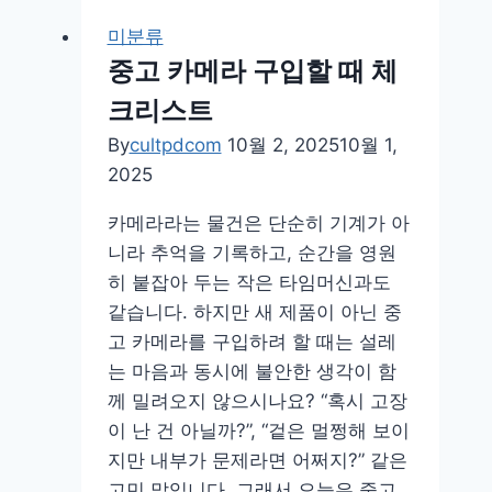
장
미분류
단
중고 카메라 구입할 때 체
점
크리스트
By
cultpdcom
10월 2, 2025
10월 1,
2025
카메라라는 물건은 단순히 기계가 아
니라 추억을 기록하고, 순간을 영원
히 붙잡아 두는 작은 타임머신과도
같습니다. 하지만 새 제품이 아닌 중
고 카메라를 구입하려 할 때는 설레
는 마음과 동시에 불안한 생각이 함
께 밀려오지 않으시나요? “혹시 고장
이 난 건 아닐까?”, “겉은 멀쩡해 보이
지만 내부가 문제라면 어쩌지?” 같은
고민 말입니다. 그래서 오늘은 중고