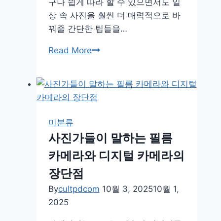
구나 쉽게 따라 할 수 있으면서도 일
는
상 속 사진을 훨씬 더 매력적으로 바
촬
꿔줄 간단한 팁들을…
영
팁
일
Read More
상
사
진
도
예
미분류
술
사진가들이 말하는 필름
로
카메라와 디지털 카메라의
만
드
장단점
는
By
cultpdcom
10월 3, 2025
10월 1,
쉽
2025
고