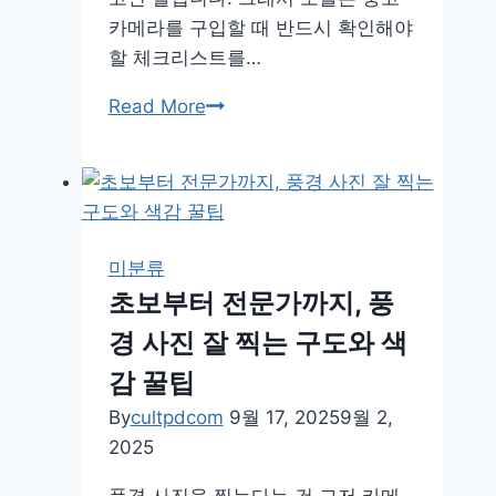
카메라를 구입할 때 반드시 확인해야
할 체크리스트를…
중
Read More
고
카
메
라
구
미분류
입
초보부터 전문가까지, 풍
할
경 사진 잘 찍는 구도와 색
때
체
감 꿀팁
크
By
cultpdcom
9월 17, 2025
9월 2,
리
2025
스
트