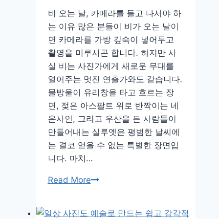
세
비 오는 날, 카메라를 들고 나서야 하
요!
는 이유 많은 분들이 비가 오는 날이
촬
면 카메라를 가방 깊숙이 넣어두고
영
촬영을 미루시곤 합니다. 하지만 사
부
실 비는 사진가에게 새로운 무대를
터
열어주는 멋진 연출가와도 같습니다.
편
물방울이 유리창을 타고 흐르는 장
집
면, 젖은 아스팔트 위로 반짝이는 네
까
온사인, 그리고 우산을 든 사람들이
지
만들어내는 실루엣은 평범한 날씨에
완
는 결코 얻을 수 없는 특별한 장면입
벽
니다. 마치…
가
비
Read More
이
오
드
는