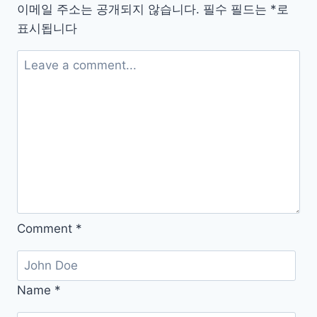
문
이메일 주소는 공개되지 않습니다.
필수 필드는
*
로
가
표시됩니다
까
지,
풍
경
사
진
잘
찍
는
구
Comment
*
도
와
색
감
Name
*
꿀