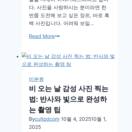
다. 사진을 사랑하시는 분이라면 한
번쯤 도전해 보고 싶은 장르, 바로 흑
백 사진입니다. 어려워 보일…
흑
Read More
백
사
진
의
감
미분류
성,
비 오는 날 감성 사진 찍는
이
법: 반사와 빛으로 완성하
렇
게
는 촬영 팁
표
By
cultpdcom
10월 4, 2025
10월 1,
현
2025
하