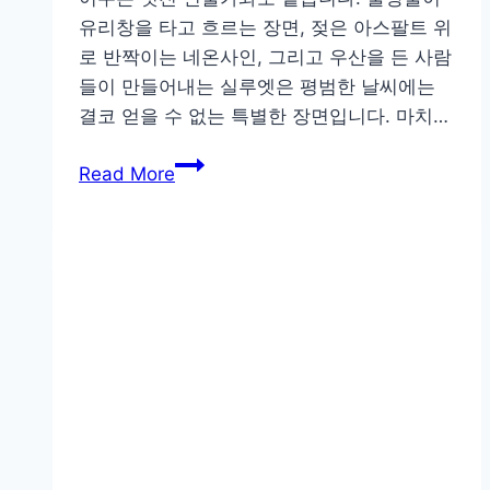
가
유리창을 타고 흐르는 장면, 젖은 아스팔트 위
이
로 반짝이는 네온사인, 그리고 우산을 든 사람
드
들이 만들어내는 실루엣은 평범한 날씨에는
결코 얻을 수 없는 특별한 장면입니다. 마치…
비
Read More
오
는
날
감
성
사
진
찍
는
법:
반