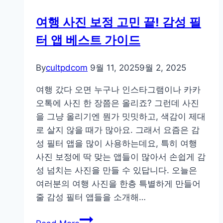
네
여행 사진 보정 고민 끝! 감성 필
일,
터 앱 베스트 가이드
블
로
그
By
cultpdcom
9월 11, 2025
9월 2, 2025
대
여행 갔다 오면 누구나 인스타그램이나 카카
표
오톡에 사진 한 장쯤은 올리죠? 그런데 사진
이
을 그냥 올리기엔 뭔가 밋밋하고, 색감이 제대
미
로 살지 않을 때가 많아요. 그래서 요즘은 감
지
성 필터 앱을 많이 사용하는데요, 특히 여행
고
사진 보정에 딱 맞는 앱들이 많아서 손쉽게 감
르
성 넘치는 사진을 만들 수 있답니다. 오늘은
는
여러분의 여행 사진을 한층 특별하게 만들어
법
줄 감성 필터 앱들을 소개해…
여