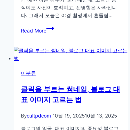
직여도 사진이 흐려지고, 선명함은 사라집니
다. 그래서 오늘은 야경 촬영에서 흔들림…
삼
Read More
각
대
부
터
셔
미분류
터
릴
클릭을 부르는 썸네일, 블로그 대
리
표 이미지 고르는 법
즈
까
지,
By
cultpdcom
10월 19, 2025
10월 13, 2025
완
블로그의 얼굴, 대표 이미지의 중요성 블로그
벽