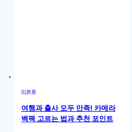
사
와
빛
으
로
완
성
하
는
촬
영
미분류
팁
여행과 출사 모두 만족! 카메라
백팩 고르는 법과 추천 포인트