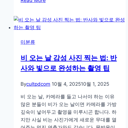
Read More
행
사
진
보
정
미분류
고
민
비 오는 날 감성 사진 찍는 법: 반
끝!
사와 빛으로 완성하는 촬영 팁
감
성
필
By
cultpdcom
10월 4, 2025
10월 1, 2025
터
비 오는 날, 카메라를 들고 나서야 하는 이유
앱
많은 분들이 비가 오는 날이면 카메라를 가방
베
깊숙이 넣어두고 촬영을 미루시곤 합니다. 하
스
지만 사실 비는 사진가에게 새로운 무대를 열
트
어주는 멋진 연출가와도 같습니다. 물방울이