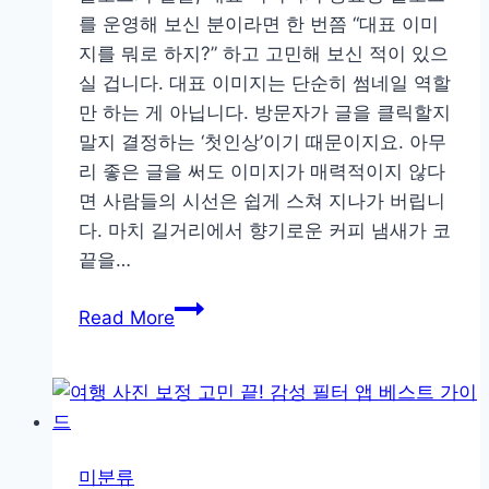
를 운영해 보신 분이라면 한 번쯤 “대표 이미
한
지를 뭐로 하지?” 하고 고민해 보신 적이 있으
야
실 겁니다. 대표 이미지는 단순히 썸네일 역할
경
만 하는 게 아닙니다. 방문자가 글을 클릭할지
사
말지 결정하는 ‘첫인상’이기 때문이지요. 아무
진
리 좋은 글을 써도 이미지가 매력적이지 않다
촬
면 사람들의 시선은 쉽게 스쳐 지나가 버립니
영
다. 마치 길거리에서 향기로운 커피 냄새가 코
팁
끝을…
클
Read More
릭
을
부
르
는
미분류
썸