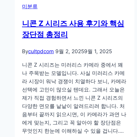
미분류
모
두
니콘 Z 시리즈 사용 후기와 핵심
만
장단점 총정리
족!
카
메
By
cultpdcom
9월 2, 2025
9월 1, 2025
라
니콘 Z 시리즈는 미러리스 카메라 중에서 꽤
백
나 주목받는 모델입니다. 사실 미러리스 카메
팩
라 시장이 워낙 경쟁이 치열하다 보니, 카메라
고
선택에 고민이 많으실 텐데요. 그래서 오늘은
르
제가 직접 경험하면서 느낀 니콘 Z 시리즈의
는
다양한 면모를 낱낱이 알려드리려 합니다. 처
법
음부터 끝까지 읽으시면, 이 카메라가 과연 나
과
에게 맞는지, 그리고 꼭 알아야 할 장단점은
추
무엇인지 한눈에 이해하실 수 있을 겁니다….
천