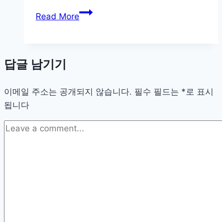
포
니
Read More
인
콘
트
Z
시
답글 남기기
리
즈
이메일 주소는 공개되지 않습니다.
사
필수 필드는
*
로 표시
됩니다
용
후
기
와
핵
심
장
단
점